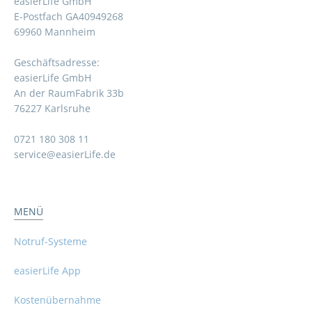
easierLife GmbH
E-Postfach GA40949268
69960 Mannheim
Geschäftsadresse:
easierLife GmbH
An der RaumFabrik 33b
76227 Karlsruhe
0721 180 308 11
service@easierLife.de
MENÜ
Notruf-Systeme
easierLife App
Kostenübernahme