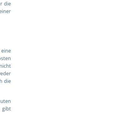
r die
einer
 eine
osten
nicht
weder
h die
auten
 gibt