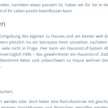
nken, nachdem etwas passiert ist, haben wir für Sie in d
uf Ihr Leben positiv beeinflussen kann.
ten
n Umgebung des eigenen zu Hauses und am besten weit bi
 Denn plötzlich ins ein betreutes Heim umziehen, nachde
 viele nicht in Frage. Hier kann ein Hausnotruf-System Ab
verzüglich Hilfe – das gewährleistet ein Hausnotruf. Da
stbestimmt leben und unbeschwert zu Hause wohnen ble
n.
sichert.
ert werden oder doch lieber eine Notrufzentrale mit gesch
n eigenen Vorstellungen und Wünschen getroffen werden