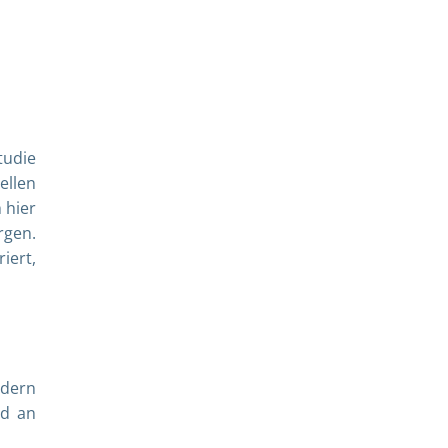
tudie
ellen
 hier
rgen.
iert,
ndern
nd an