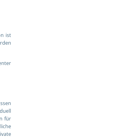
n ist
erden
enter
assen
duell
n für
liche
ivate