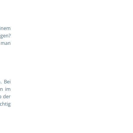
einem
rgen?
t man
. Bei
en im
b der
chtig