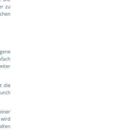
er zu
schen
gene
nfach
eiter
t die
Durch
einer
 wird
alten