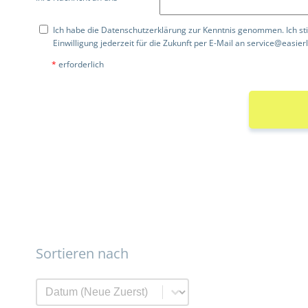
Ich habe die
Datenschutzerklärung
zur Kenntnis genommen. Ich st
Einwilligung jederzeit für die Zukunft per E-Mail an
service@easierl
*
erforderlich
Sortieren nach
Sortieren nach
Sortieren nach