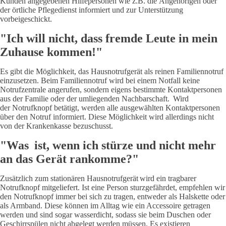
Kunden angegebenen Hilfepersonen wie z.B. die Angehörigen oder
der örtliche Pflegedienst informiert und zur Unterstützung
vorbeigeschickt.
"Ich will nicht, dass fremde Leute in mein
Zuhause kommen!"
Es gibt die Möglichkeit, das Hausnotrufgerät als reinen Familiennotruf
einzusetzen. Beim Familiennotruf wird bei einem Notfall keine
Notrufzentrale angerufen, sondern eigens bestimmte Kontaktpersonen
aus der Familie oder der umliegenden Nachbarschaft. Wird
der Notrufknopf betätigt, werden alle ausgewählten Kontaktpersonen
über den Notruf informiert. Diese Möglichkeit wird allerdings nicht
von der Krankenkasse bezuschusst.
"Was ist, wenn ich stürze und nicht mehr
an das Gerät rankomme?"
Zusätzlich zum stationären Hausnotrufgerät wird ein tragbarer
Notrufknopf mitgeliefert. Ist eine Person sturzgefährdet, empfehlen wir
den Notrufknopf immer bei sich zu tragen, entweder als Halskette oder
als Armband. Diese können im Alltag wie ein Accessoire getragen
werden und sind sogar wasserdicht, sodass sie beim Duschen oder
Geschirrspülen nicht abgelegt werden müssen. Es existieren