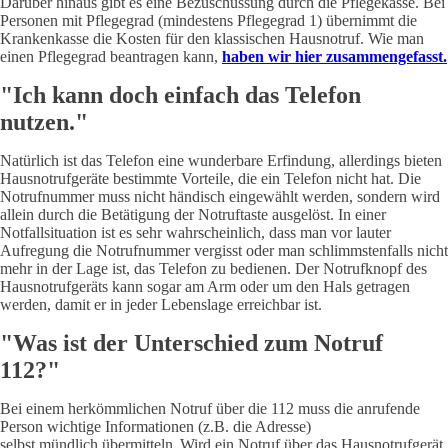
Darüber hinaus gibt es eine Bezuschussung durch die Pflegekasse. Bei
Personen mit Pflegegrad (mindestens Pflegegrad 1) übernimmt die
Krankenkasse die Kosten für den klassischen Hausnotruf. Wie man
einen Pflegegrad beantragen kann,
haben wir hier zusammengefasst.
"Ich kann doch einfach das Telefon
nutzen."
Natürlich ist das Telefon eine wunderbare Erfindung, allerdings bieten
Hausnotrufgeräte bestimmte Vorteile, die ein Telefon nicht hat. Die
Notrufnummer muss nicht händisch eingewählt werden, sondern wird
allein durch die Betätigung der Notruftaste ausgelöst. In einer
Notfallsituation ist es sehr wahrscheinlich, dass man vor lauter
Aufregung die Notrufnummer vergisst oder man schlimmstenfalls nicht
mehr in der Lage ist, das Telefon zu bedienen. Der Notrufknopf des
Hausnotrufgeräts kann sogar am Arm oder um den Hals getragen
werden, damit er in jeder Lebenslage erreichbar ist.
"Was ist der Unterschied zum Notruf
112?"
Bei einem herkömmlichen Notruf über die 112 muss die anrufende
Person wichtige Informationen (z.B. die Adresse)
selbst mündlich übermitteln. Wird ein Notruf über das Hausnotrufgerät