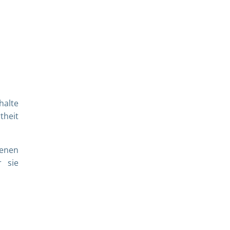
halte
theit
jenen
r sie