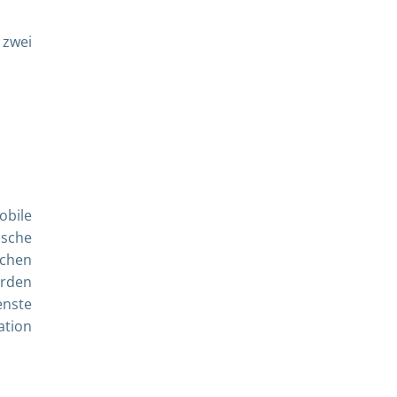
 zwei
obile
ische
lchen
erden
enste
ation