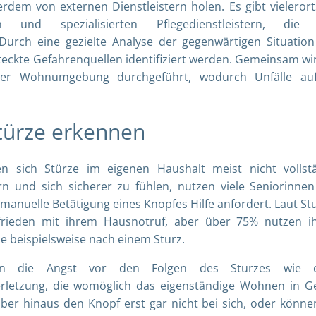
rdem von externen Dienstleistern holen. Es gibt vielerort
nd spezialisierten Pflegedienstleistern, die 
urch eine gezielte Analyse der gegenwärtigen Situatio
ckte Gefahrenquellen identifiziert werden. Gemeinsam wi
der Wohnumgebung durchgeführt, wodurch Unfälle au
 Stürze erkennen
 sich Stürze im eigenen Haushalt meist nicht vollst
rn und sich sicherer zu fühlen, nutzen viele Seniorinne
manuelle Betätigung eines Knopfes Hilfe anfordert. Laut St
frieden mit ihrem Hausnotruf, aber über 75% nutzen i
ie beispielsweise nach einem Sturz.
nnen die Angst vor den Folgen des Sturzes wie e
rletzung, die womöglich das eigenständige Wohnen in G
über hinaus den Knopf erst gar nicht bei sich, oder könne