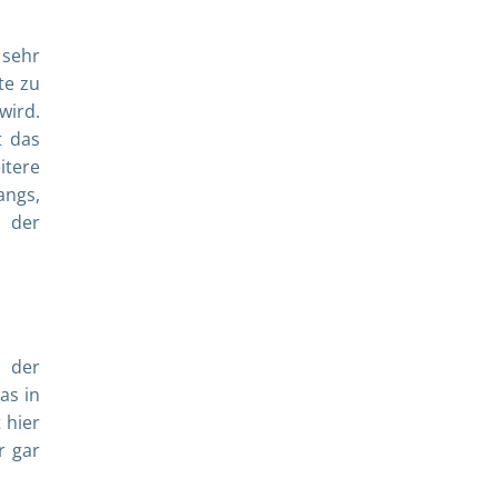
 sehr
te zu
wird.
t das
itere
angs,
d der
b der
as in
 hier
r gar