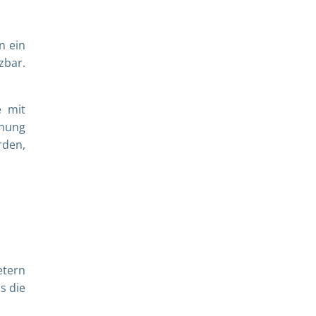
n ein
zbar.
e mit
hnung
rden,
etern
s die