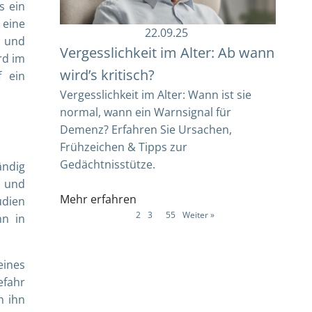
s ein
eine
22.09.25
n und
Vergesslichkeit im Alter: Ab wann
rd im
wird’s kritisch?
f ein
Vergesslichkeit im Alter: Wann ist sie
normal, wann ein Warnsignal für
Demenz? Erfahren Sie Ursachen,
Frühzeichen & Tipps zur
Gedächtnisstütze.
ändig
n und
Mehr erfahren
udien
1
2
3
…
55
Weiter »
hn in
ines
efahr
n ihn