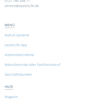
0721 180 308 11
service@easierLife.de
MENÜ
Notruf-Systeme
easierLife App
Kostenübernahme
Notrufzentrale oder Familiennotruf
Geschäftskunden
HILFE
Magazin