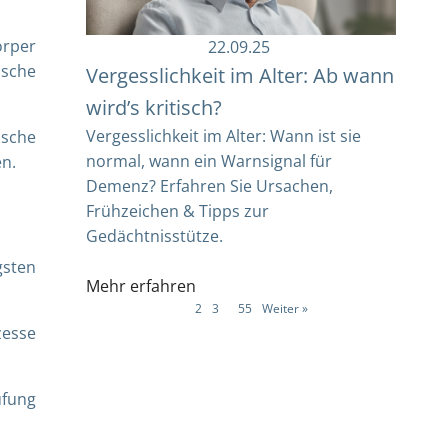
örper
22.09.25
ische
Vergesslichkeit im Alter: Ab wann
wird’s kritisch?
Vergesslichkeit im Alter: Wann ist sie
sche
normal, wann ein Warnsignal für
n.
Demenz? Erfahren Sie Ursachen,
Frühzeichen & Tipps zur
Gedächtnisstütze.
gsten
Mehr erfahren
1
2
3
…
55
Weiter »
zesse
ufung