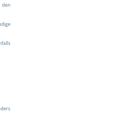
d den
ndige
alls
ders