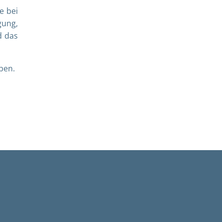
e bei
gung,
d das
ben.